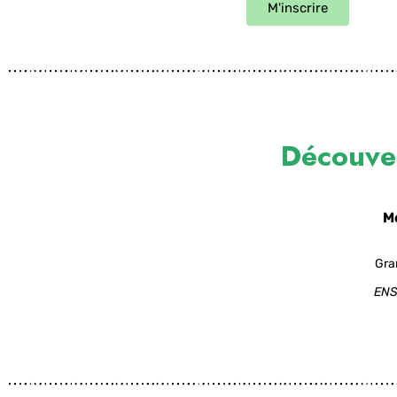
M'inscrire
Découve
Me
Gra
ENS