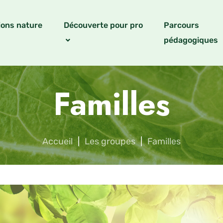
ions nature
Découverte pour pro
Parcours
pédagogiques
Familles
Accueil
|
Les groupes
|
Familles