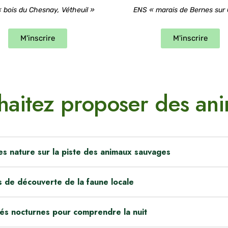
 bois du Chesnay, Vétheuil »
ENS « marais de Bernes sur 
M'inscrire
M'inscrire
haitez proposer des ani
s nature sur la piste des animaux sauvages
eux que de faire une petite rando’ tout en apprenant à lire
s de découverte de la faune locale
 Empreintes, plumes, nids… Tout un tas de petites choses à 
s empreintes plus vraies que natures (imprimées et/ou moulé
rmettre aux familles une découverte au plus proche de leur 
tés nocturnes pour comprendre la nuit
e » que nous proposons. Découvrons le monde fascinant de
boucles directement sur les territoires choisis. Plus ou moins