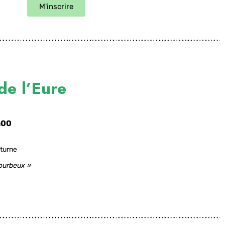
M'inscrire
e l’Eure
h00
cturne
Bourbeux »