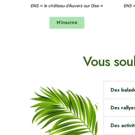
ENS « le château d’Auvers sur Oise »
ENS «
M'inscrire
Vous sou
Des balade
Quoi de mi
Des rallye
sauvages ?
Grâce à de
Afin de pe
Des activi
de « rally
plusieurs 