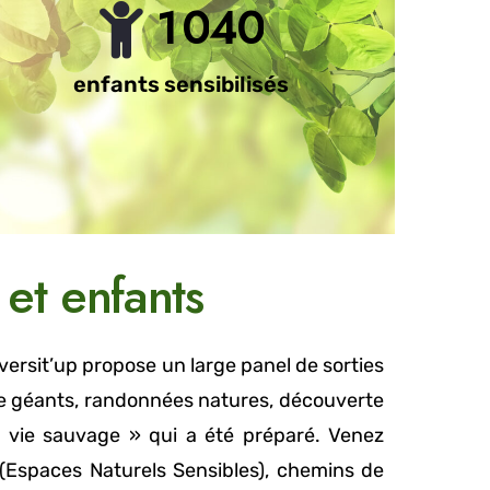
1
0
4
0
enfants sensibilisés
et enfants
iversit’up propose un large panel de sorties
iste géants, randonnées natures, découverte
a vie sauvage » qui a été préparé. Venez
 (Espaces Naturels Sensibles), chemins de